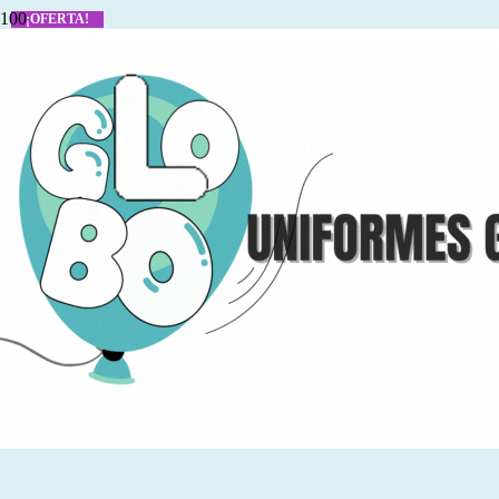
¡OFERTA!
Producto
se ha añadido a tu carrito.