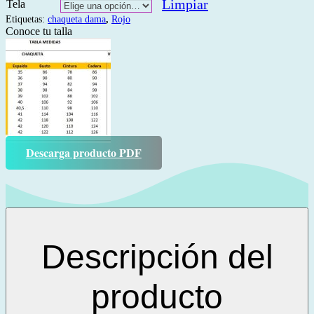
Limpiar
Tela
Etiquetas:
chaqueta dama
,
Rojo
Conoce tu talla
Descarga producto PDF
Descripción del
producto