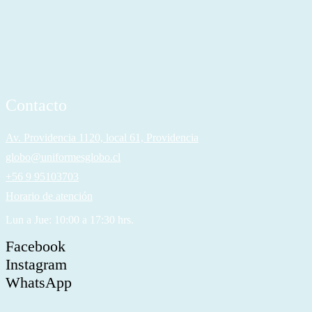
Contacto
Av. Providencia 1120, local 61, Providencia
globo@uniformesglobo.cl
+56 9 95103703
Horario de atención
Lun a Jue: 10:00 a 17:30 hrs.
Facebook
Instagram
WhatsApp