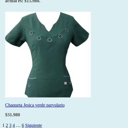
actual es: $15.980.
Chaqueta Jesica verde parvulario
$
31.980
1
2
3
4
…
6
Siguiente