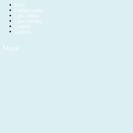
Inicio
Quiénes somos
Línea Damas
Línea Varones
Contacto
Catálogo
Mapa