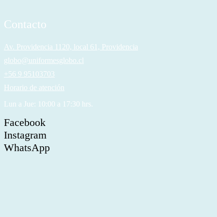
Contacto
Av. Providencia 1120, local 61, Providencia
globo@uniformesglobo.cl
+56 9 95103703
Horario de atención
Lun a Jue: 10:00 a 17:30 hrs.
Facebook
Instagram
WhatsApp