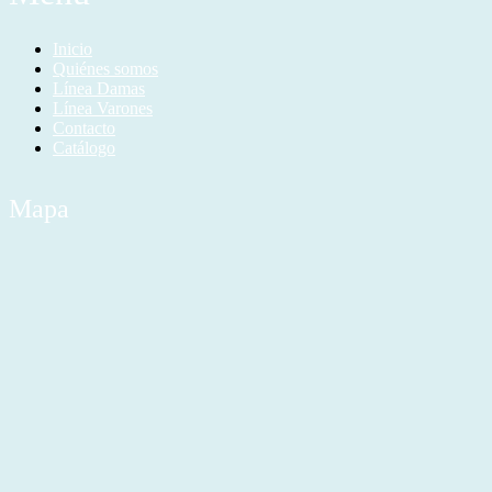
Inicio
Quiénes somos
Línea Damas
Línea Varones
Contacto
Catálogo
Mapa