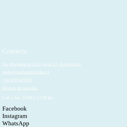
Contacto
Av. Providencia 1120, local 61, Providencia
globo@uniformesglobo.cl
+56 9 95103703
Horario de atención
Lun a Jue: 10:00 a 17:30 hrs.
Facebook
Instagram
WhatsApp