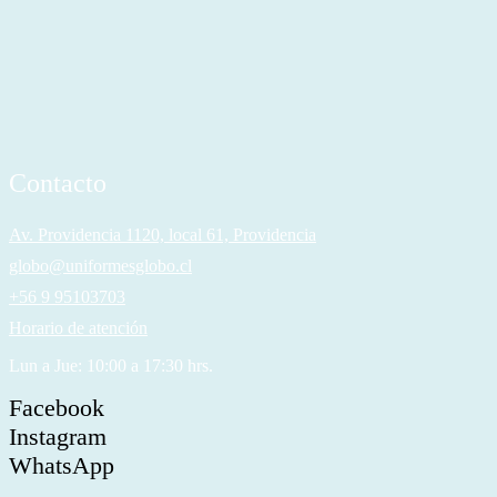
Contacto
Av. Providencia 1120, local 61, Providencia
globo@uniformesglobo.cl
+56 9 95103703
Horario de atención
Lun a Jue: 10:00 a 17:30 hrs.
Facebook
Instagram
WhatsApp