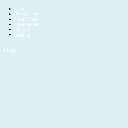
Inicio
Quiénes somos
Línea Damas
Línea Varones
Contacto
Catálogo
Mapa