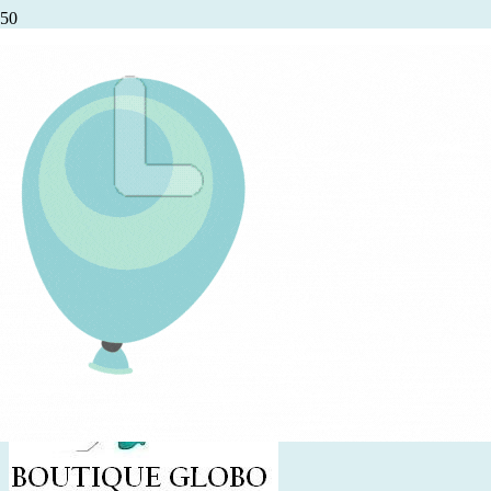
Más de 40 años de trayectoria en la
confección de exclusivos uniformes
clínicos, estéticos y parvularios para los
más importantes hospitales, clínicas,
centros médicos, estéticos y jardines
infantiles a lo largo de todo el país.