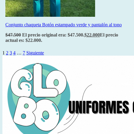
Conjunto chaqueta Botón estampado verde y pantalón al tono
$
47.500
El precio original era: $47.500.
$
22.000
El precio
actual es: $22.000.
1
2
3
4
…
7
Siguiente