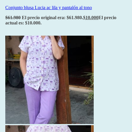
Conjunto blusa Lucia ac lila y pantalón al tono
$
61.980
El precio original era: $61.980.
$
10.000
El precio
actual es: $10.000.