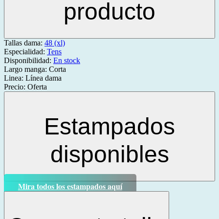
producto
Tallas dama:
48 (xl)
Especialidad:
Tens
Disponibilidad:
En stock
Largo manga:
Corta
Linea:
Línea dama
Precio:
Oferta
Estampados
disponibles
Mira todos los estampados aquí