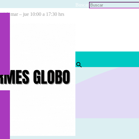
Buscar
cial: mar – jue 10:00 a 17:30 hrs
×