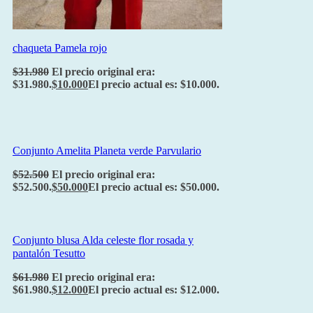
chaqueta Pamela rojo
$
31.980
El precio original era:
$31.980.
$
10.000
El precio actual es: $10.000.
Conjunto Amelita Planeta verde Parvulario
$
52.500
El precio original era:
$52.500.
$
50.000
El precio actual es: $50.000.
Conjunto blusa Alda celeste flor rosada y
pantalón Tesutto
$
61.980
El precio original era:
$61.980.
$
12.000
El precio actual es: $12.000.