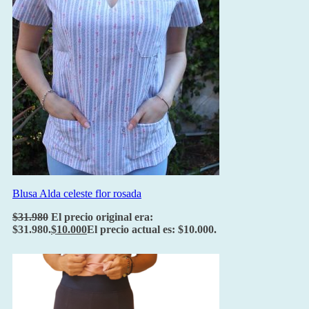
Blusa Alda celeste flor rosada
$
31.980
El precio original era:
$31.980.
$
10.000
El precio actual es: $10.000.