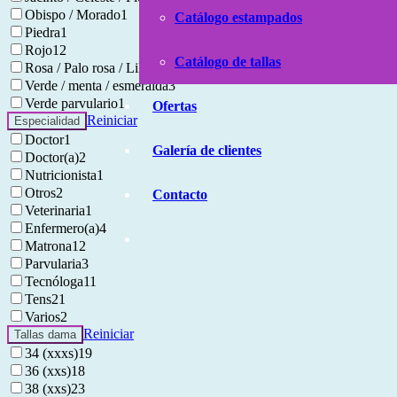
Obispo / Morado
1
Catálogo estampados
Piedra
1
Rojo
12
Catálogo de tallas
Rosa / Palo rosa / Lila / fuxia / lavanda
1
Verde / menta / esmeralda
3
Verde parvulario
1
Ofertas
Reiniciar
Especialidad
Doctor
1
Galería de clientes
Doctor(a)
2
Nutricionista
1
Otros
2
Contacto
Veterinaria
1
Enfermero(a)
4
Matrona
12
Parvularia
3
Tecnóloga
11
Tens
21
Varios
2
Reiniciar
Tallas dama
34 (xxxs)
19
36 (xxs)
18
38 (xxs)
23