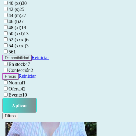
40 (xs)
30
42 (s)
25
44 (m)
27
46 (l)
27
48 (xl)
19
50 (xxl)
13
52 (xxxl)
6
54 (xxxl)
3
56
1
Reiniciar
Disponibilidad
En stock
47
Confección
2
Reiniciar
Precio
Normal
1
Oferta
42
Evento
10
Aplicar
Filtros