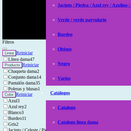
Jacinto / Piedra / Azul rey / Azulino /
Verde / verde parvulario
Burdeo
Filtros
Obispo
Reiniciar
Linea
Línea dama
47
Negro
Reiniciar
Producto
Chaqueta dama
2
Conjunto dama
14
Varios
Pantalón dama
35
Poleras y blusas
1
Catálogos
Reiniciar
Color
Azul
3
Azul rey
2
Catalogo
Blanco
3
Burdeo
11
Catalogo línea dama
Gris
2
Jacinto / Celeste / Piedra / Azul rey / Azulino / Bic
19