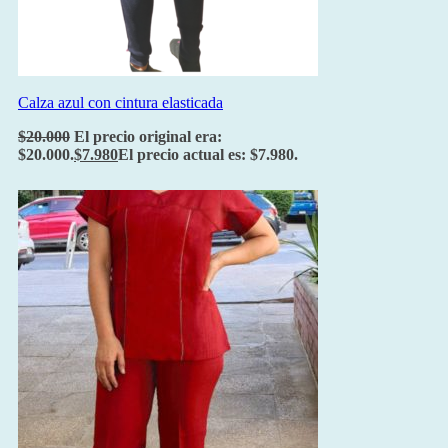
Calza azul con cintura elasticada
$
20.000
El precio original era:
$20.000.
$
7.980
El precio actual es: $7.980.