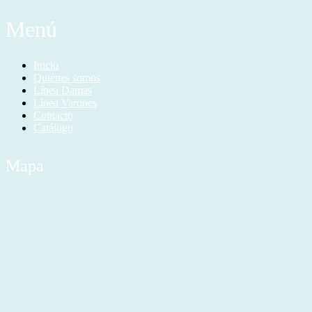
Menú
Inicio
Quiénes somos
Línea Damas
Línea Varones
Contacto
Catálogo
Mapa