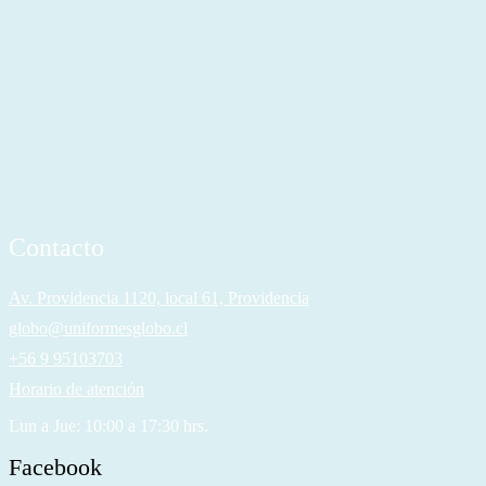
Contacto
Av. Providencia 1120, local 61, Providencia
globo@uniformesglobo.cl
+56 9 95103703
Horario de atención
Lun a Jue: 10:00 a 17:30 hrs.
Facebook