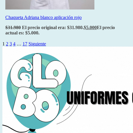
Chaqueta Adriana blanco aplicación rojo
$
31.980
El precio original era: $31.980.
$
5.000
El precio
actual es: $5.000.
1
2
3
4
…
17
Siguiente