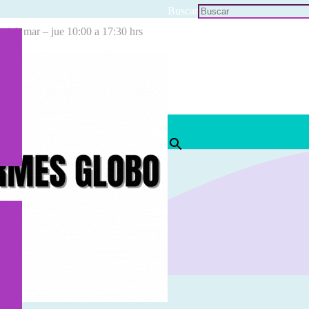
Buscar
cial: mar – jue 10:00 a 17:30 hrs
×