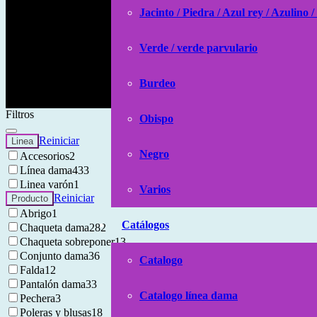
Jacinto / Piedra / Azul rey / Azulino /
Verde / verde parvulario
Burdeo
Filtros
Obispo
Reiniciar
Linea
Negro
Accesorios
2
Línea dama
433
Linea varón
1
Varios
Reiniciar
Producto
Abrigo
1
Catálogos
Chaqueta dama
282
Chaqueta sobreponer
13
Conjunto dama
36
Catalogo
Falda
12
Pantalón dama
33
Catalogo línea dama
Pechera
3
Poleras y blusas
18