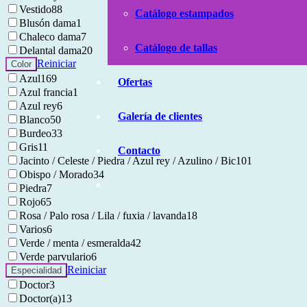
Vestido
88
Catálogo estampados
Blusón dama
1
Chaleco dama
7
Catálogo de tallas
Delantal dama
20
Reiniciar
Color
Azul
169
Ofertas
Azul francia
1
Azul rey
6
Galería de clientes
Blanco
50
Burdeo
33
Gris
11
Contacto
Jacinto / Celeste / Piedra / Azul rey / Azulino / Bic
101
Obispo / Morado
34
Piedra
7
Rojo
65
Rosa / Palo rosa / Lila / fuxia / lavanda
18
Varios
6
Verde / menta / esmeralda
42
Verde parvulario
6
Reiniciar
Especialidad
Doctor
3
Doctor(a)
13