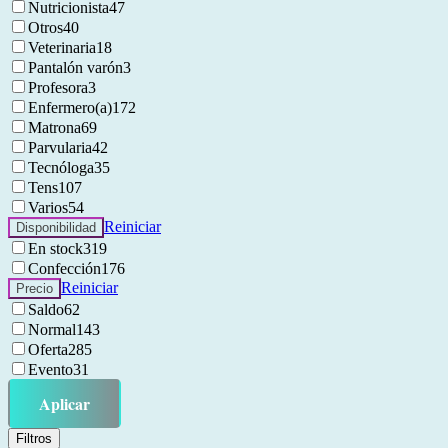
Nutricionista
47
Otros
40
Veterinaria
18
Pantalón varón
3
Profesora
3
Enfermero(a)
172
Matrona
69
Parvularia
42
Tecnóloga
35
Tens
107
Varios
54
Reiniciar
Disponibilidad
En stock
319
Confección
176
Reiniciar
Precio
Saldo
62
Normal
143
Oferta
285
Evento
31
Aplicar
Filtros