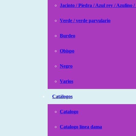
Jacinto / Piedra / Azul rey / Azulino /
Verde / verde parvulario
Burdeo
Obispo
Negro
Varios
Catálogos
Catalogo
Catalogo línea dama