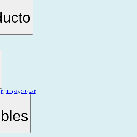
ducto
l)
,
48 (xl)
,
50 (xxl)
bles