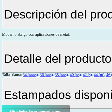
Descripción del pro
Moderno abrigo con aplicaciones de metal.
Detalle del producto
Tallas dama:
34 (xxxs)
,
36 (xxs)
,
38 (xxs)
,
40 (xs)
,
42 (s)
,
44 (m)
,
46 (
Estampados disponi
Mira todos los estampados aquí