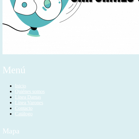
Menú
Inicio
Quiénes somos
Línea Damas
Línea Varones
Contacto
Catálogo
Mapa