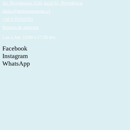
Av. Providencia 1120, local 61, Providencia
globo@uniformesglobo.cl
+56 9 95103703
Horario de atención
Lun a Jue: 10:00 a 17:30 hrs.
Facebook
Instagram
WhatsApp