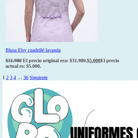
Blusa Elsy cuadrillé lavanda
$
31.980
El precio original era: $31.980.
$
5.000
El precio
actual es: $5.000.
1
2
3
4
…
36
Siguiente