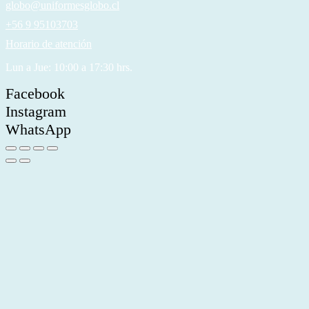
globo@uniformesglobo.cl
+56 9 95103703
Horario de atención
Lun a Jue: 10:00 a 17:30 hrs.
Facebook
Instagram
WhatsApp