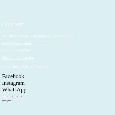
Contacto
Av. Providencia 1120, local 61, Providencia
globo@uniformesglobo.cl
+56 9 95103703
Horario de atención
Lun a Jue: 10:00 a 17:30 hrs.
Facebook
Instagram
WhatsApp