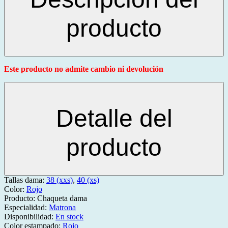
producto
Este producto no admite cambio ni devolución
Detalle del
producto
Tallas dama:
38 (xxs)
,
40 (xs)
Color:
Rojo
Producto:
Chaqueta dama
Especialidad:
Matrona
Disponibilidad:
En stock
Color estampado:
Rojo