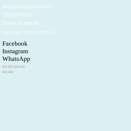
globo@uniformesglobo.cl
+56 9 95103703
Horario de atención
Lun a Jue: 10:00 a 17:30 hrs.
Facebook
Instagram
WhatsApp