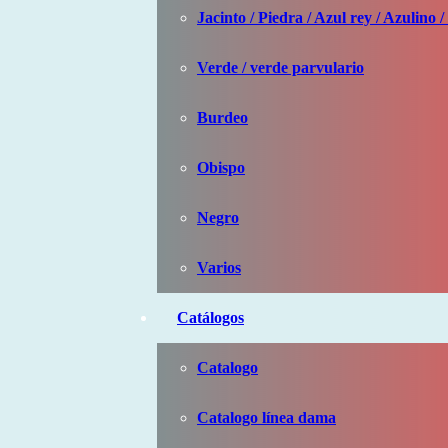
Jacinto / Piedra / Azul rey / Azulino /
Verde / verde parvulario
Burdeo
Obispo
Negro
Varios
Catálogos
Catalogo
Catalogo línea dama