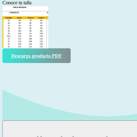
Conoce tu talla
Descarga producto PDF