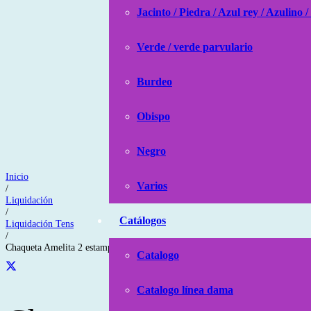
Jacinto / Piedra / Azul rey / Azulino /
Verde / verde parvulario
Burdeo
Obispo
Negro
Inicio
Varios
/
Liquidación
/
Catálogos
Liquidación Tens
/
Chaqueta Amelita 2 estampados globo jacinto
Catalogo
Catalogo línea dama