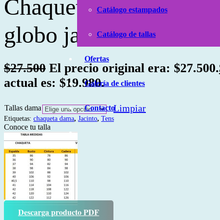
Chaqueta Amelita 2 e
Catálogo estampados
globo jacinto
Catálogo de tallas
Ofertas
$
27.500
El precio original era: $27.500.
actual es: $19.980.
Galería de clientes
Limpiar
Contacto
Tallas dama
Etiquetas:
chaqueta dama
,
Jacinto
,
Tens
Conoce tu talla
Descarga producto PDF