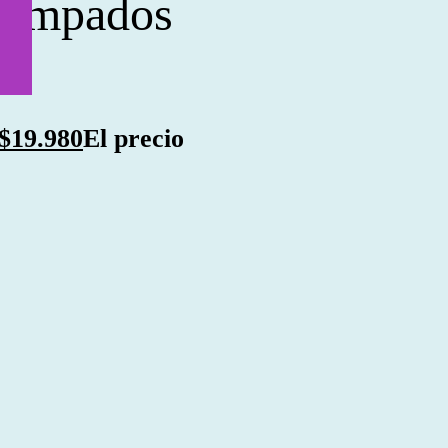
stampados
$
19.980
El precio