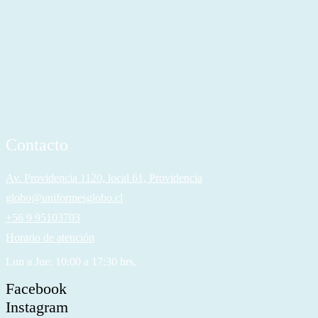
Contacto
Av. Providencia 1120, local 61, Providencia
globo@uniformesglobo.cl
+56 9 95103703
Horario de atención
Lun a Jue: 10:00 a 17:30 hrs.
Facebook
Instagram