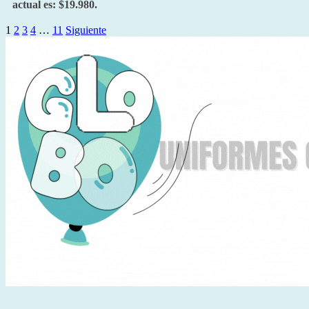
actual es: $19.980.
1
2
3
4
…
11
Siguiente