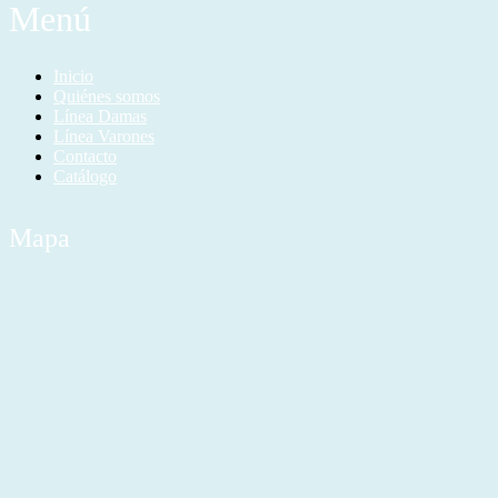
Menú
Inicio
Quiénes somos
Línea Damas
Línea Varones
Contacto
Catálogo
Mapa