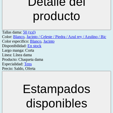
Detalle del
producto
Tallas dama:
50 (xxl)
Color:
Blanco
,
Jacinto / Celeste / Piedra / Azul rey / Azulino / Bic
Color especifico:
Blanco
,
Jacinto
Disponibilidad:
En stock
Largo manga:
Corta
Linea:
Línea dama
Producto:
Chaqueta dama
Especialidad:
Tens
Precio:
Saldo, Oferta
Estampados
disponibles