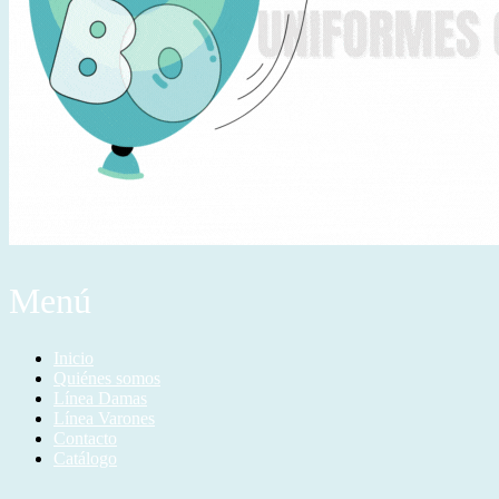
Menú
Inicio
Quiénes somos
Línea Damas
Línea Varones
Contacto
Catálogo