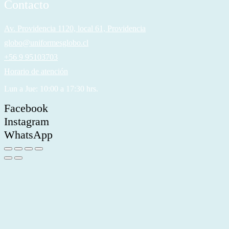
Contacto
Av. Providencia 1120, local 61, Providencia
globo@uniformesglobo.cl
+56 9 95103703
Horario de atención
Lun a Jue: 10:00 a 17:30 hrs.
Facebook
Instagram
WhatsApp