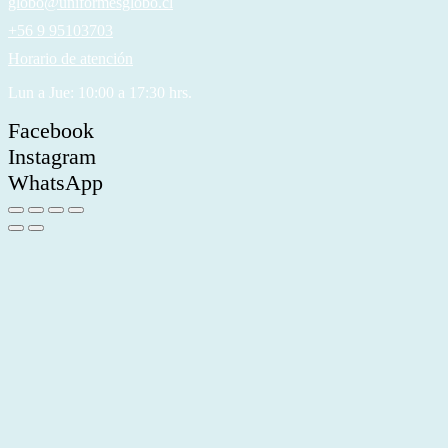
globo@uniformesglobo.cl
+56 9 95103703
Horario de atención
Lun a Jue: 10:00 a 17:30 hrs.
Facebook
Instagram
WhatsApp