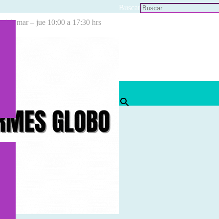
Buscar
cial: mar – jue 10:00 a 17:30 hrs
×