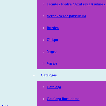
Jacinto / Piedra / Azul rey / Azulino /
Verde / verde parvulario
Burdeo
Obispo
Negro
Varios
Catálogos
Catalogo
Catalogo línea dama