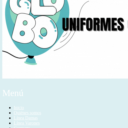
Menú
Inicio
Quiénes somos
Línea Damas
Línea Varones