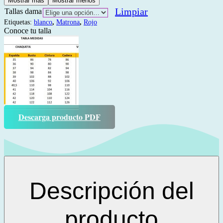
Mostrar más
Mostrar menos
Limpiar
Tallas dama
Etiquetas:
blanco
,
Matrona
,
Rojo
Conoce tu talla
Descarga producto PDF
Descripción del
producto