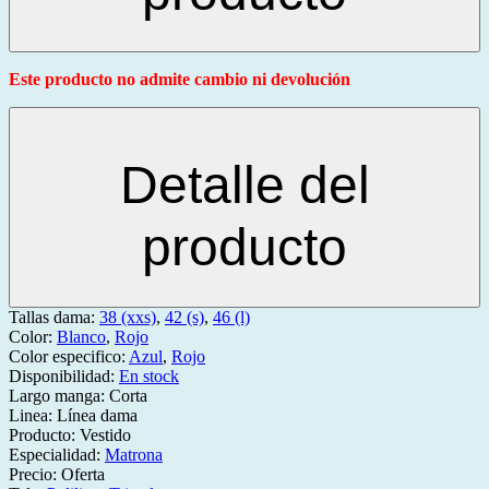
Este producto no admite cambio ni devolución
Detalle del
producto
Tallas dama:
38 (xxs)
,
42 (s)
,
46 (l)
Color:
Blanco
,
Rojo
Color especifico:
Azul
,
Rojo
Disponibilidad:
En stock
Largo manga:
Corta
Linea:
Línea dama
Producto:
Vestido
Especialidad:
Matrona
Precio:
Oferta