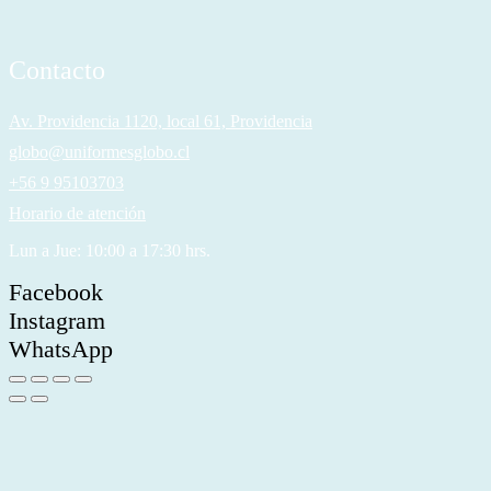
Contacto
Av. Providencia 1120, local 61, Providencia
globo@uniformesglobo.cl
+56 9 95103703
Horario de atención
Lun a Jue: 10:00 a 17:30 hrs.
Facebook
Instagram
WhatsApp