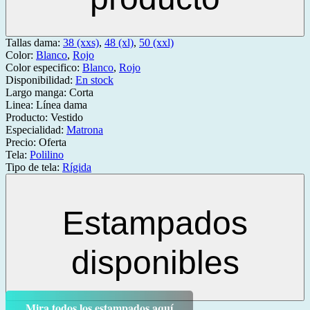
Tallas dama:
38 (xxs)
,
48 (xl)
,
50 (xxl)
Color:
Blanco
,
Rojo
Color especifico:
Blanco
,
Rojo
Disponibilidad:
En stock
Largo manga:
Corta
Linea:
Línea dama
Producto:
Vestido
Especialidad:
Matrona
Precio:
Oferta
Tela:
Polilino
Tipo de tela:
Rígida
Estampados
disponibles
Mira todos los estampados aquí