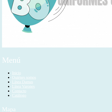
Menú
Inicio
Quiénes somos
Línea Damas
Línea Varones
Contacto
Catálogo
Mapa