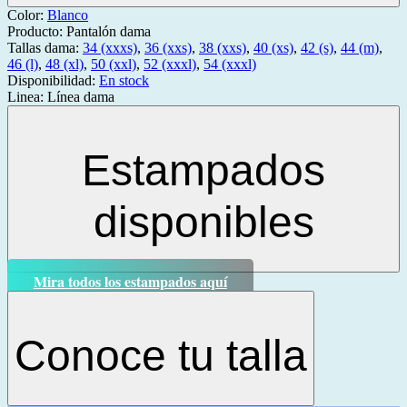
Color:
Blanco
Producto:
Pantalón dama
Tallas dama:
34 (xxxs)
,
36 (xxs)
,
38 (xxs)
,
40 (xs)
,
42 (s)
,
44 (m)
,
46 (l)
,
48 (xl)
,
50 (xxl)
,
52 (xxxl)
,
54 (xxxl)
Disponibilidad:
En stock
Linea:
Línea dama
Estampados
disponibles
Mira todos los estampados aquí
Conoce tu talla