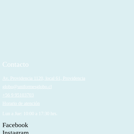
Contacto
Av. Providencia 1120, local 61, Providencia
globo@uniformesglobo.cl
+56 9 95103703
Horario de atención
Lun a Jue: 10:00 a 17:30 hrs.
Facebook
Instagram