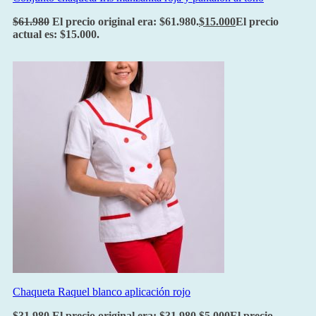
$
61.980
El precio original era: $61.980.
$
15.000
El precio
actual es: $15.000.
Chaqueta Raquel blanco aplicación rojo
$
31.980
El precio original era: $31.980.
$
5.000
El precio