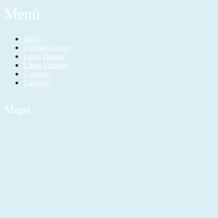
Menú
Inicio
Quiénes somos
Línea Damas
Línea Varones
Contacto
Catálogo
Mapa