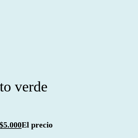
ito verde
$
5.000
El precio