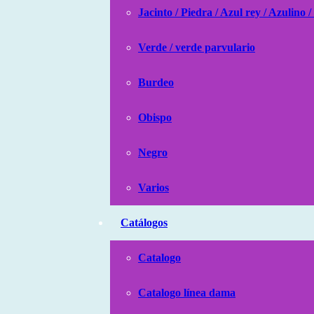
Jacinto / Piedra / Azul rey / Azulino /
Verde / verde parvulario
Burdeo
Obispo
Negro
Varios
Catálogos
Catalogo
Catalogo línea dama