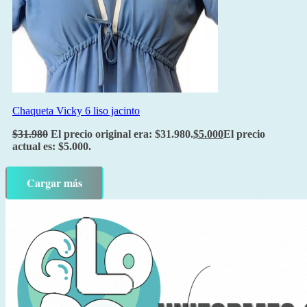
Chaqueta Vicky 6 liso jacinto
$
31.980
El precio original era: $31.980.
$
5.000
El precio
actual es: $5.000.
Cargar más