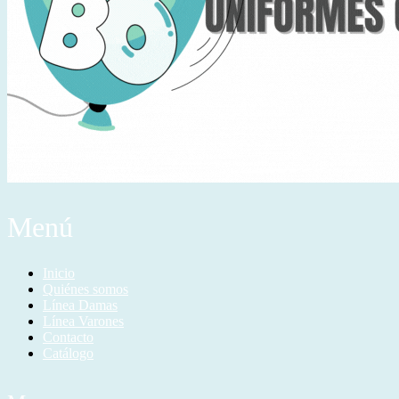
Menú
Inicio
Quiénes somos
Línea Damas
Línea Varones
Contacto
Catálogo