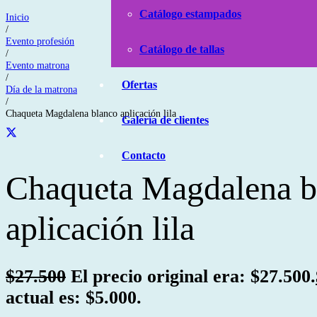
Catálogo estampados
Inicio
/
Evento profesión
Catálogo de tallas
/
Evento matrona
/
Ofertas
Día de la matrona
/
Chaqueta Magdalena blanco aplicación lila
Galería de clientes
Contacto
Chaqueta Magdalena b
aplicación lila
$
27.500
El precio original era: $27.500.
actual es: $5.000.