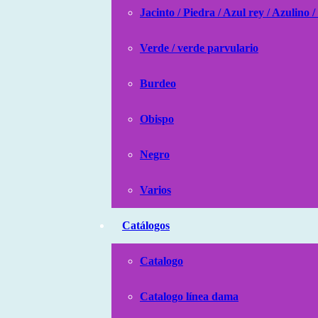
Jacinto / Piedra / Azul rey / Azulino /
Verde / verde parvulario
Burdeo
Obispo
Negro
Varios
Catálogos
Catalogo
Catalogo línea dama