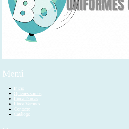
Menú
Inicio
Quiénes somos
Línea Damas
Línea Varones
Contacto
Catálogo