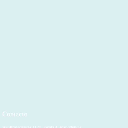
Contacto
Av. Providencia 1120, local 61, Providencia