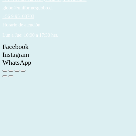
globo@uniformesglobo.cl
+56 9 95103703
Horario de atención
Lun a Jue: 10:00 a 17:30 hrs.
Facebook
Instagram
WhatsApp