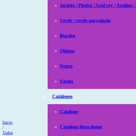
Jacinto / Piedra / Azul rey / Azulino /
Verde / verde parvulario
Burdeo
Obispo
Negro
Varios
Catálogos
Catalogo
Inicio
Catalogo línea dama
/
Todos