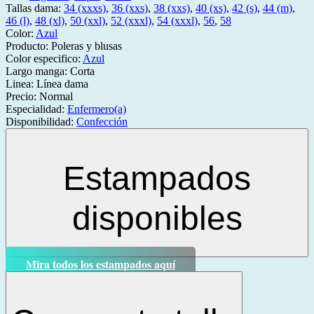
Tallas dama:
34 (xxxs)
,
36 (xxs)
,
38 (xxs)
,
40 (xs)
,
42 (s)
,
44 (m)
,
46 (l)
,
48 (xl)
,
50 (xxl)
,
52 (xxxl)
,
54 (xxxl)
,
56
,
58
Color:
Azul
Producto:
Poleras y blusas
Color especifico:
Azul
Largo manga:
Corta
Linea:
Línea dama
Precio:
Normal
Especialidad:
Enfermero(a)
Disponibilidad:
Confección
Estampados
disponibles
Mira todos los estampados aquí