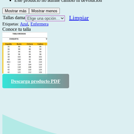
Este producto no admite cambio ni devolución
Mostrar más
Mostrar menos
Limpiar
Tallas dama
Etiquetas:
Azul
,
Enfermera
Conoce tu talla
Descarga producto PDF