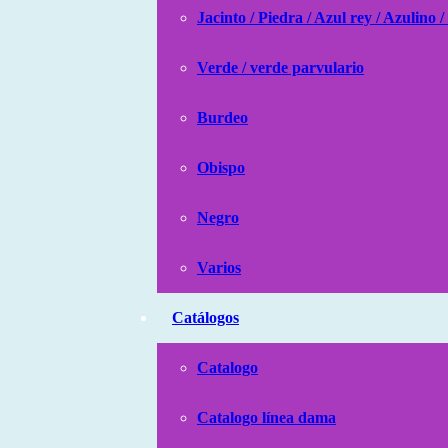
Jacinto / Piedra / Azul rey / Azulino /
Verde / verde parvulario
Burdeo
Obispo
Negro
Varios
Catálogos
Catalogo
Catalogo línea dama