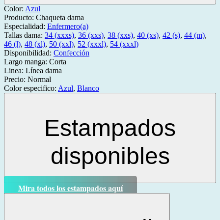
Color:
Azul
Producto:
Chaqueta dama
Especialidad:
Enfermero(a)
Tallas dama:
34 (xxxs)
,
36 (xxs)
,
38 (xxs)
,
40 (xs)
,
42 (s)
,
44 (m)
,
46 (l)
,
48 (xl)
,
50 (xxl)
,
52 (xxxl)
,
54 (xxxl)
Disponibilidad:
Confección
Largo manga:
Corta
Linea:
Línea dama
Precio:
Normal
Color especifico:
Azul
,
Blanco
Estampados
disponibles
Mira todos los estampados aquí