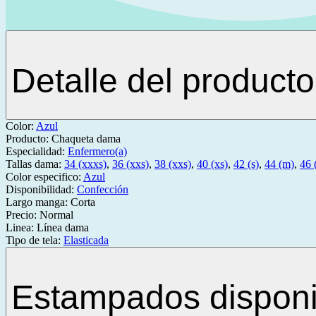
Detalle del producto
Color:
Azul
Producto:
Chaqueta dama
Especialidad:
Enfermero(a)
Tallas dama:
34 (xxxs)
,
36 (xxs)
,
38 (xxs)
,
40 (xs)
,
42 (s)
,
44 (m)
,
46 (
Color especifico:
Azul
Disponibilidad:
Confección
Largo manga:
Corta
Precio:
Normal
Linea:
Línea dama
Tipo de tela:
Elasticada
Estampados disponi