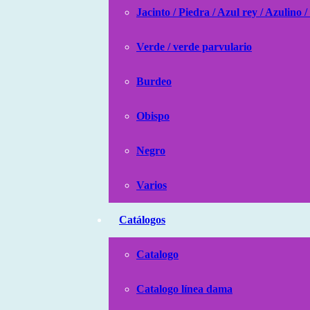
Jacinto / Piedra / Azul rey / Azulino /
Verde / verde parvulario
Burdeo
Obispo
Negro
Varios
Catálogos
Catalogo
Catalogo línea dama