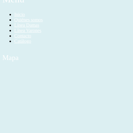
Inicio
Quiénes somos
Línea Damas
Línea Varones
Contacto
Catálogo
Mapa