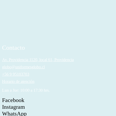
Contacto
Av. Providencia 1120, local 61, Providencia
globo@uniformesglobo.cl
+56 9 95103703
Horario de atención
Lun a Jue: 10:00 a 17:30 hrs.
Facebook
Instagram
WhatsApp