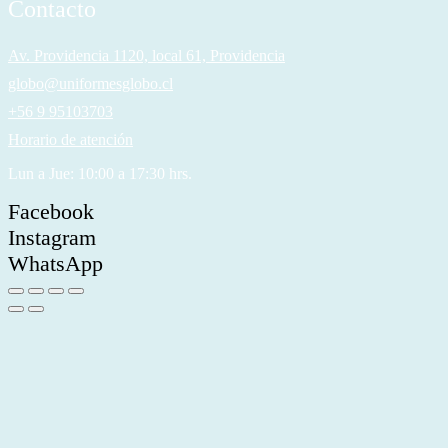
Contacto
Av. Providencia 1120, local 61, Providencia
globo@uniformesglobo.cl
+56 9 95103703
Horario de atención
Lun a Jue: 10:00 a 17:30 hrs.
Facebook
Instagram
WhatsApp