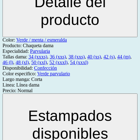
Detalle del
producto
Color:
Verde / menta / esmeralda
Producto:
Chaqueta dama
Especialidad:
Parvularia
Tallas dama:
34 (xxxs)
,
36 (xxs)
,
38 (xxs)
,
40 (xs)
,
42 (s)
,
44 (m)
,
46 (l)
,
48 (xl)
,
50 (xxl)
,
52 (xxxl)
,
54 (xxxl)
Disponibilidad:
Confección
Color especifico:
Verde parvulario
Largo manga:
Corta
Linea:
Línea dama
Precio:
Normal
Estampados
disponibles