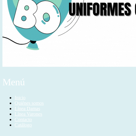
Menú
Inicio
Quiénes somos
Línea Damas
Línea Varones
Contacto
Catálogo