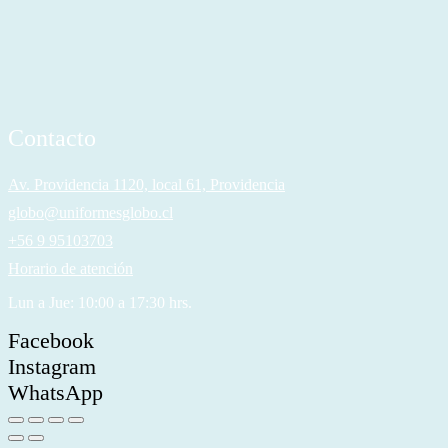
Contacto
Av. Providencia 1120, local 61, Providencia
globo@uniformesglobo.cl
+56 9 95103703
Horario de atención
Lun a Jue: 10:00 a 17:30 hrs.
Facebook
Instagram
WhatsApp