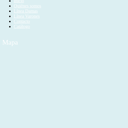
Inicio
Quiénes somos
Línea Damas
Línea Varones
Contacto
Catálogo
Mapa