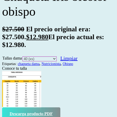
obispo
$
27.500
El precio original era:
$27.500.
$
12.980
El precio actual es:
$12.980.
Limpiar
Tallas dama
Etiquetas:
chaqueta dama
,
Nutricionista
,
Obispo
Conoce tu talla
Descarga producto PDF