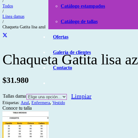
/
Todos
Catálogo estampados
/
Línea damas
Catálogo de tallas
/
Chaqueta Gatita lisa azul
Ofertas
Galería de clientes
Chaqueta Gatita lisa az
Contacto
$
31.980
Limpiar
Tallas dama
Etiquetas:
Azul
,
Enfermera
,
Vestido
Conoce tu talla