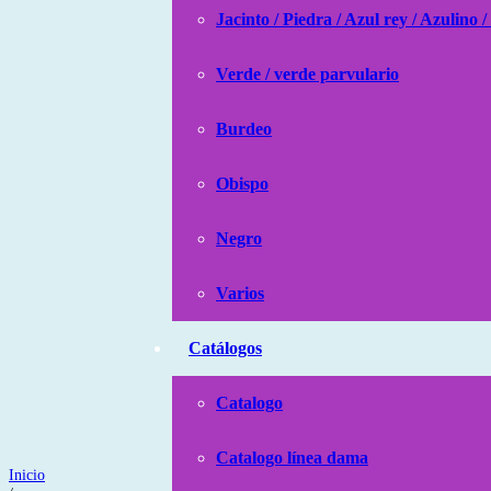
Jacinto / Piedra / Azul rey / Azulino /
Verde / verde parvulario
Burdeo
Obispo
Negro
Varios
Catálogos
Catalogo
Catalogo línea dama
Inicio