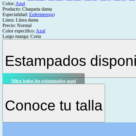
Color:
Azul
Producto:
Chaqueta dama
Especialidad:
Enfermero(a)
Linea:
Línea dama
Precio:
Normal
Color especifico:
Azul
Largo manga:
Corta
Estampados disponi
Mira todos los estampados aquí
Conoce tu talla