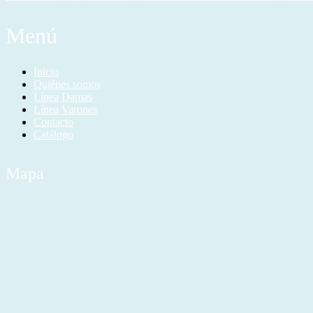
Menú
Inicio
Quiénes somos
Línea Damas
Línea Varones
Contacto
Catálogo
Mapa