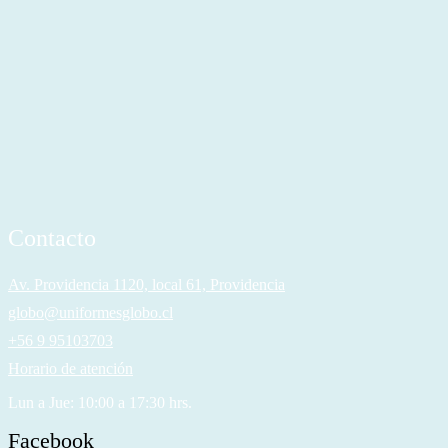
Contacto
Av. Providencia 1120, local 61, Providencia
globo@uniformesglobo.cl
+56 9 95103703
Horario de atención
Lun a Jue: 10:00 a 17:30 hrs.
Facebook