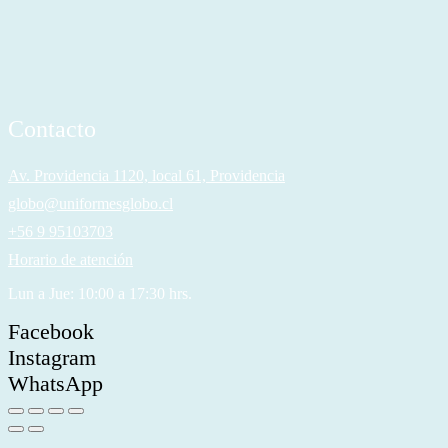
Contacto
Av. Providencia 1120, local 61, Providencia
globo@uniformesglobo.cl
+56 9 95103703
Horario de atención
Lun a Jue: 10:00 a 17:30 hrs.
Facebook
Instagram
WhatsApp