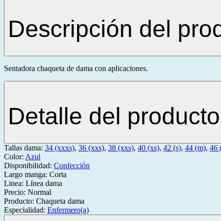
Descripción del pro
Sentadora chaqueta de dama con aplicaciones.
Detalle del producto
Tallas dama:
34 (xxxs)
,
36 (xxs)
,
38 (xxs)
,
40 (xs)
,
42 (s)
,
44 (m)
,
46 (
Color:
Azul
Disponibilidad:
Confección
Largo manga:
Corta
Linea:
Línea dama
Precio:
Normal
Producto:
Chaqueta dama
Especialidad:
Enfermero(a)