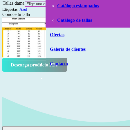
Limpiar
Tallas dama
Catálogo estampados
Etiquetas:
Azul
Conoce tu talla
Catálogo de tallas
Ofertas
Galería de clientes
Contacto
Descarga producto PDF