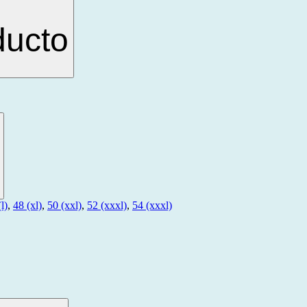
ducto
l)
,
48 (xl)
,
50 (xxl)
,
52 (xxxl)
,
54 (xxxl)