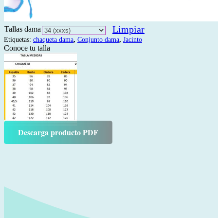
Limpiar
Tallas dama
Etiquetas:
chaqueta dama
,
Conjunto dama
,
Jacinto
Conoce tu talla
Descarga producto PDF