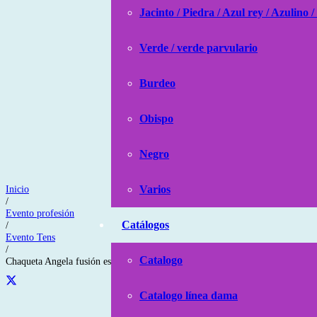
Jacinto / Piedra / Azul rey / Azulino /
Verde / verde parvulario
Burdeo
Obispo
Negro
Inicio
Varios
/
Evento profesión
Catálogos
/
Evento Tens
/
Catalogo
Chaqueta Angela fusión estampada florcita piedra
Catalogo línea dama