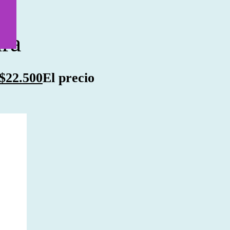
n
dra
$
22.500
El precio