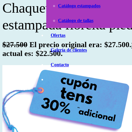
Chaqueta Angela fusió
Catálogo estampados
estampada florcita pie
Catálogo de tallas
Ofertas
$
27.500
El precio original era: $27.500.
Galería de clientes
actual es: $22.500.
Contacto