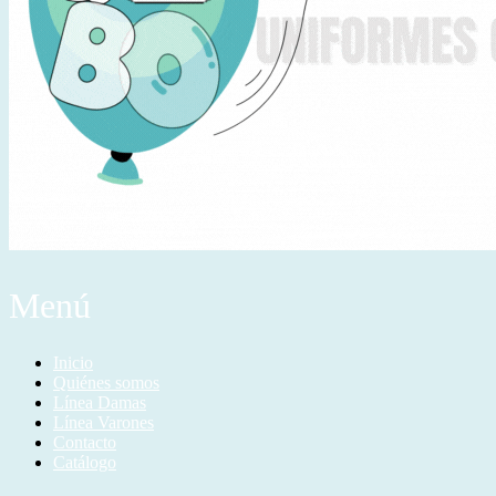
Menú
Inicio
Quiénes somos
Línea Damas
Línea Varones
Contacto
Catálogo