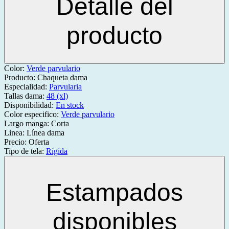
Detalle del
producto
Color:
Verde parvulario
Producto:
Chaqueta dama
Especialidad:
Parvularia
Tallas dama:
48 (xl)
Disponibilidad:
En stock
Color especifico:
Verde parvulario
Largo manga:
Corta
Linea:
Línea dama
Precio:
Oferta
Tipo de tela:
Rígida
Estampados
disponibles