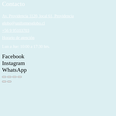
Contacto
Av. Providencia 1120, local 61, Providencia
globo@uniformesglobo.cl
+56 9 95103703
Horario de atención
Lun a Jue: 10:00 a 17:30 hrs.
Facebook
Instagram
WhatsApp