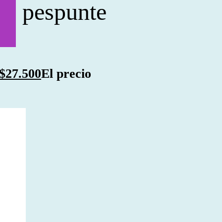
to pespunte
$
27.500
El precio