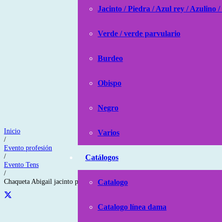
Jacinto / Piedra / Azul rey / Azulino /
Verde / verde parvulario
Burdeo
Obispo
Negro
Inicio
Varios
/
Evento profesión
/
Catálogos
Evento Tens
/
Chaqueta Abigail jacinto pespunte blanco
Catalogo
Catalogo línea dama