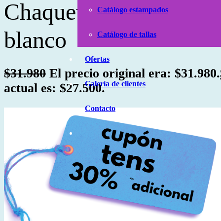
Chaqueta Abigail jacin
Catálogo estampados
blanco
Catálogo de tallas
Ofertas
$
31.980
El precio original era: $31.980.
Galería de clientes
actual es: $27.500.
Contacto