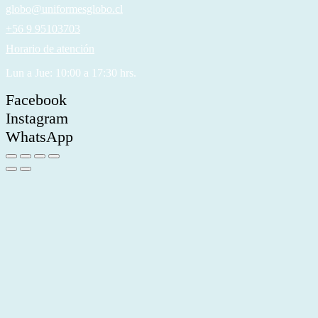
globo@uniformesglobo.cl
+56 9 95103703
Horario de atención
Lun a Jue: 10:00 a 17:30 hrs.
Facebook
Instagram
WhatsApp