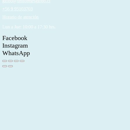
globo@uniformesglobo.cl
+56 9 95103703
Horario de atención
Lun a Jue: 10:00 a 17:30 hrs.
Facebook
Instagram
WhatsApp