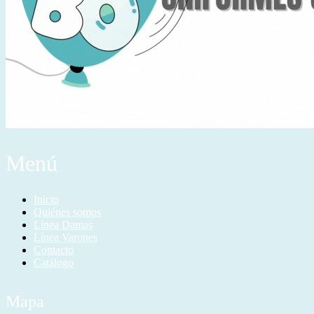
Menú
Inicio
Quiénes somos
Línea Damas
Línea Varones
Contacto
Catálogo
Mapa