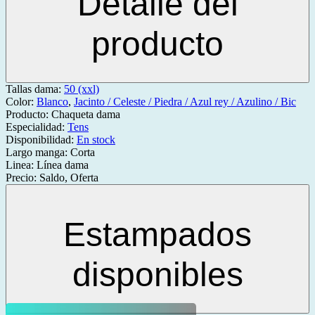
Detalle del
producto
Tallas dama:
50 (xxl)
Color:
Blanco
,
Jacinto / Celeste / Piedra / Azul rey / Azulino / Bic
Producto:
Chaqueta dama
Especialidad:
Tens
Disponibilidad:
En stock
Largo manga:
Corta
Linea:
Línea dama
Precio:
Saldo, Oferta
Estampados
disponibles